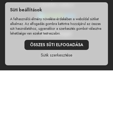
Adatvédelmi szabályzat
Süti beállítások
A felhasználói élmény növelése érdekében a weboldal sütiket
alkalmaz. Az elfogadás gombra kattintva hozzájárul az összes
süti használatához, ugyanakkor a szerkesztés gombot választva
Elérhetőségek
lehetősége van ezeket testreszabni.
8360 Keszthely, Festetics György utca 62.
ÖSSZES SÜTI ELFOGADÁSA
+36309598493
Sütik szerkesztése
rollmedia@gmail.com
Szűrők
Ár
-
Szűrés