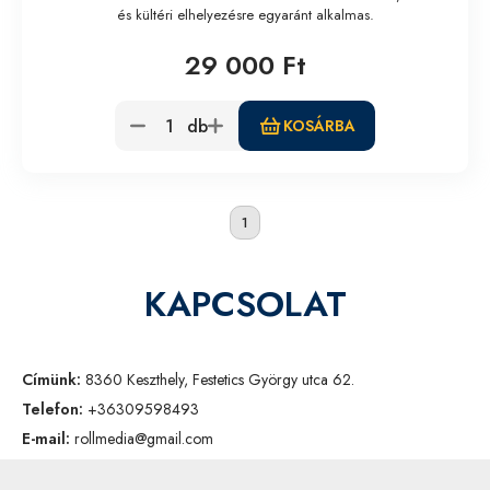
és kültéri elhelyezésre egyaránt alkalmas.
29 000 Ft
db
KOSÁRBA
1
KAPCSOLAT
Címünk:
8360 Keszthely, Festetics György utca 62.
Telefon:
+36309598493
E-mail:
rollmedia@gmail.com